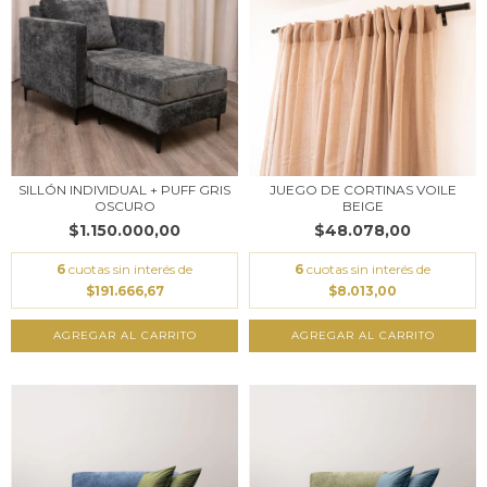
SILLÓN INDIVIDUAL + PUFF GRIS
JUEGO DE CORTINAS VOILE
OSCURO
BEIGE
$1.150.000,00
$48.078,00
6
cuotas sin interés de
6
cuotas sin interés de
$191.666,67
$8.013,00
AGREGAR AL CARRITO