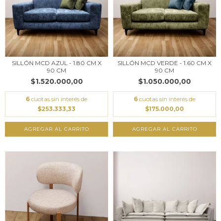
SILLÓN MCD AZUL - 1.80 CM X
SILLÓN MCD VERDE - 1.60 CM X
90 CM
90 CM
$1.520.000,00
$1.050.000,00
6
cuotas sin interés de
6
cuotas sin interés de
$253.333,33
$175.000,00
AGREGAR AL CARRITO
AGREGAR AL CARRITO