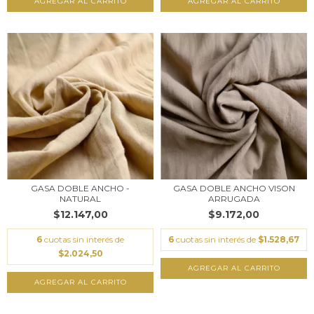
AGREGAR AL CARRITO
GASA DOBLE ANCHO -
GASA DOBLE ANCHO VISON
NATURAL
ARRUGADA
$12.147,00
$9.172,00
6
cuotas sin interés de
6
cuotas sin interés de
$1.528,67
$2.024,50
AGREGAR AL CARRITO
AGREGAR AL CARRITO