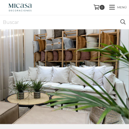
MENÚ
0