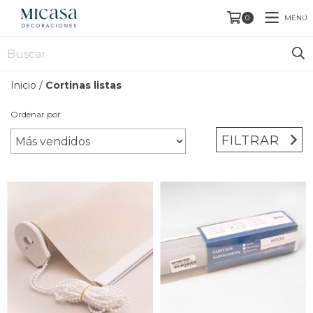
MENÚ
0
Inicio
/
Cortinas listas
Ordenar por
FILTRAR