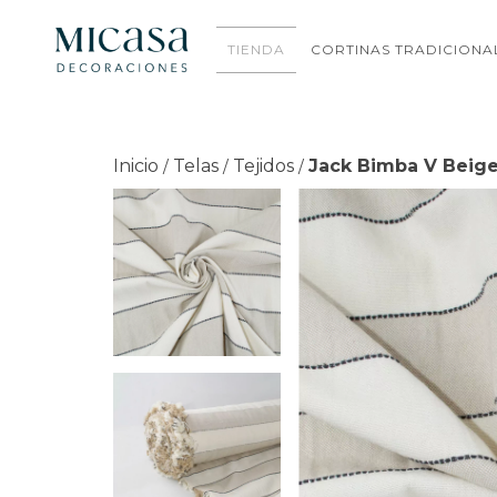
TIENDA
CORTINAS TRADICIONA
Inicio
Telas
Tejidos
Jack Bimba V Beig
/
/
/