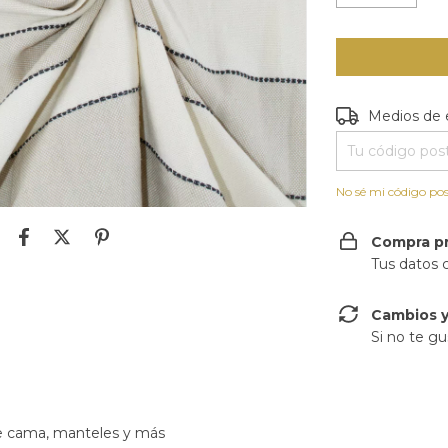
Entregas para e
Medios de 
No sé mi código pos
Compra p
Tus datos 
Cambios y
Si no te gu
de cama, manteles y más