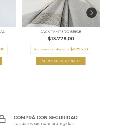
RAL
JACK PAMPERO BEIGE
J
$13.778,00
,00
6
cuotas sin interés de
$2.296,33
6
cuota
COMPRÁ CON SEGURIDAD
Tus datos siempre protegidos