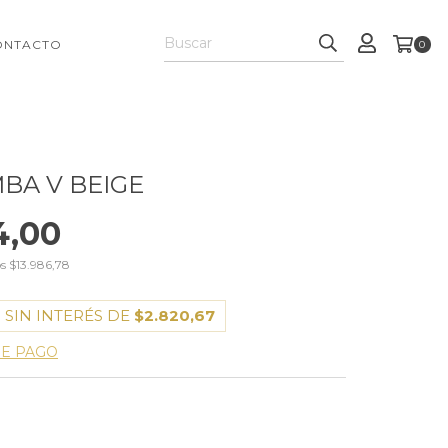
ONTACTO
0
MBA V BEIGE
4,00
os
$13.986,78
 SIN INTERÉS DE
$2.820,67
DE PAGO