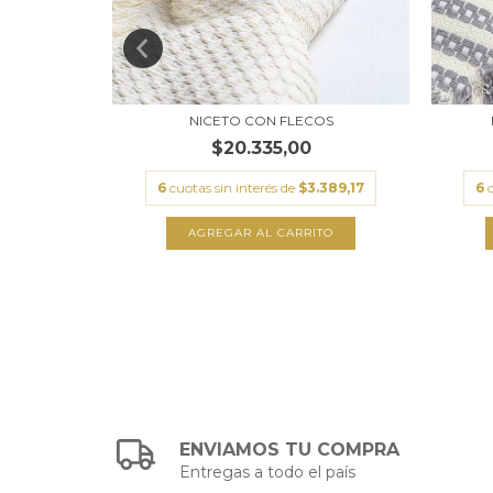
ROSA
NICETO CON FLECOS
$20.335,00
084,83
6
cuotas sin interés de
$3.389,17
6
TO
AGREGAR AL CARRITO
ENVIAMOS TU COMPRA
Entregas a todo el país