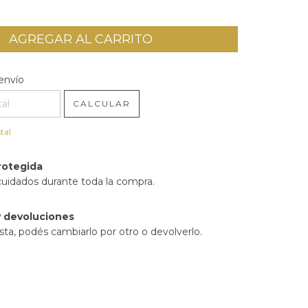
l CP:
CAMBIAR CP
envío
CALCULAR
tal
rotegida
cuidados durante toda la compra.
 devoluciones
sta, podés cambiarlo por otro o devolverlo.