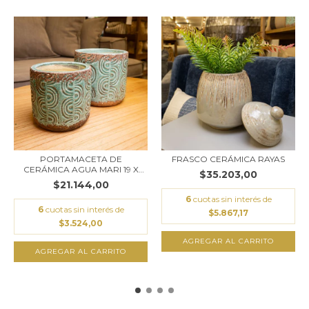
PORTAMACETA DE
FRASCO CERÁMICA RAYAS
CERÁMICA AGUA MARI 19 X
$35.203,00
2...
$21.144,00
6
cuotas sin interés de
6
cuotas sin interés de
$5.867,17
$3.524,00