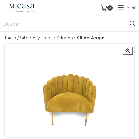
MENÚ
0
Inicio
/
Sillones y sofás
/
Sillones
/
Sillón Angie