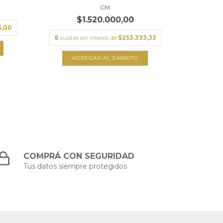
CM
$1.520.000,00
5,00
6
cuotas 
6
cuotas sin interés de
$253.333,33
A
AGREGAR AL CARRITO
COMPRÁ CON SEGURIDAD
Tus datos siempre protegidos