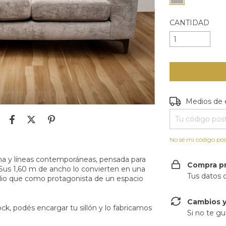
CANTIDAD
Entregas para e
Medios de 
No sé mi código pos
ena y líneas contemporáneas, pensada para
Compra p
. Sus 1,60 m de ancho lo convierten en una
Tus datos 
plio que como protagonista de un espacio
Cambios y
ck, podés encargar tu sillón y lo fabricamos
Si no te gu