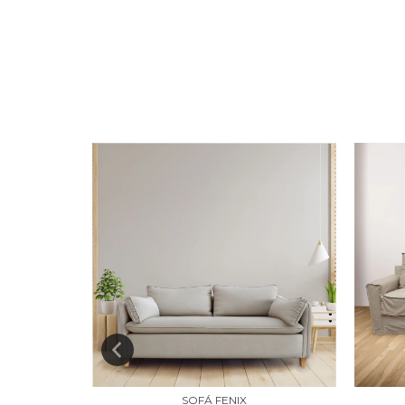
M X 90 CM
SOFÁ FENIX