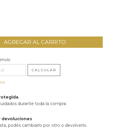
l CP:
CAMBIAR CP
envío
CALCULAR
tal
rotegida
cuidados durante toda la compra.
 devoluciones
sta, podés cambiarlo por otro o devolverlo.