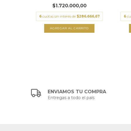
0
$1.720.000,00
3.333,33
6
cuotas sin interés de
$286.666,67
6
cu
TO
ENVIAMOS TU COMPRA
Entregas a todo el país