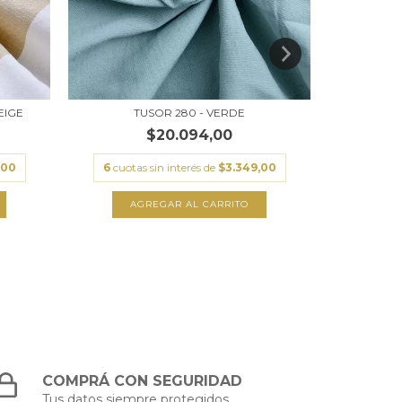
EIGE
TUSOR 280 - VERDE
TUSOR R
$20.094,00
,00
6
cuotas sin interés de
$3.349,00
6
cuota
AGREGAR AL CARRITO
A
COMPRÁ CON SEGURIDAD
Tus datos siempre protegidos