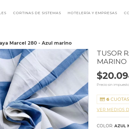
LES
CORTINAS DE SISTEMAS
HOTELERÍA Y EMPRESAS
C
aya Marcel 280 - Azul marino
TUSOR R
MARINO
$20.09
Precio sin impuest
6
CUOTAS
VER MEDIOS 
COLOR:
AZUL 