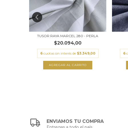
ZA
TUSOR RAYA MARCEL 280 - PERLA
$20.094,00
.827,33
6
cuotas sin interés de
$3.349,00
6
c
TO
AGREGAR AL CARRITO
ENVIAMOS TU COMPRA
Entregas a todo el país