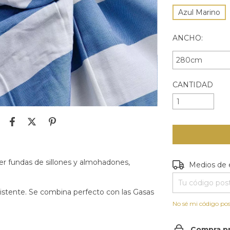
Azul Marino
ANCHO:
CANTIDAD
cer fundas de sillones y almohadones,
Entregas para e
Medios de 
 resistente. Se combina perfecto con las Gasas
No sé mi código pos
Compra p