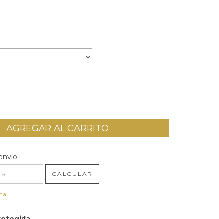
l CP:
CAMBIAR CP
envío
CALCULAR
tal
rotegida