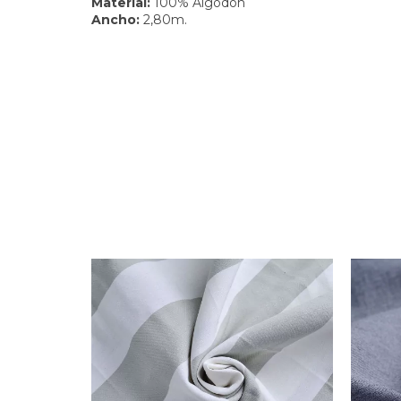
Material:
100% Algodón
Ancho:
2,80m.