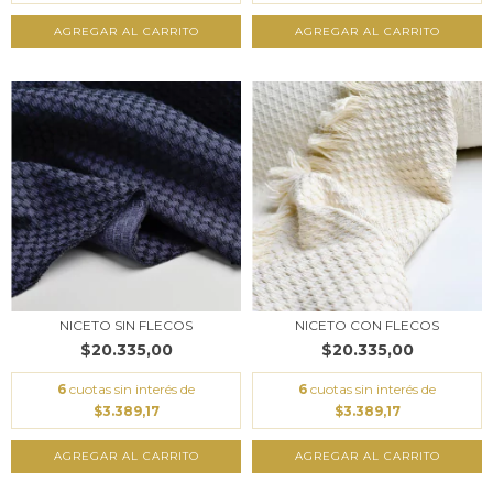
AGREGAR AL CARRITO
AGREGAR AL CARRITO
NICETO SIN FLECOS
NICETO CON FLECOS
$20.335,00
$20.335,00
6
cuotas sin interés de
6
cuotas sin interés de
$3.389,17
$3.389,17
AGREGAR AL CARRITO
AGREGAR AL CARRITO